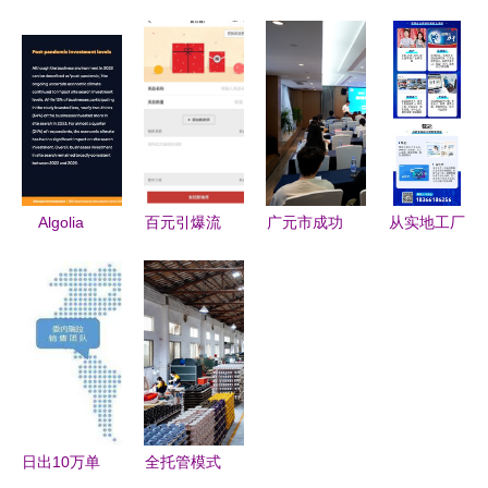
台运营策略
广与电子商
商的砥砺前
一站式解决
解析 从成
务平台运营
行与破局之
方案，让跨
本控制到服
的实战策略
道
国运营不再
务优化
步步维艰
Algolia
百元引爆流
广元市成功
从实地工厂
2024年
量 社交电
举办
到线上营销
B2C电子商
商低成本高
2025“广元
一站式电子
务网站搜索
效运营实战
造”源头工
商务运营解
趋势与平台
指南
厂出海跨境
决方案
运营洞察
电商专场培
训会，助力
本土企业开
日出10万单
全托管模式
拓全球市场