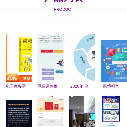
PRODUCT
----------------
电子商务平
网店运营推
2020年 电
跨境福音
台运营策略
广与电子商
商的砥砺前
一站式解决
解析 从成
务平台运营
行与破局之
方案，让跨
本控制到服
的实战策略
道
国运营不再
务优化
步步维艰