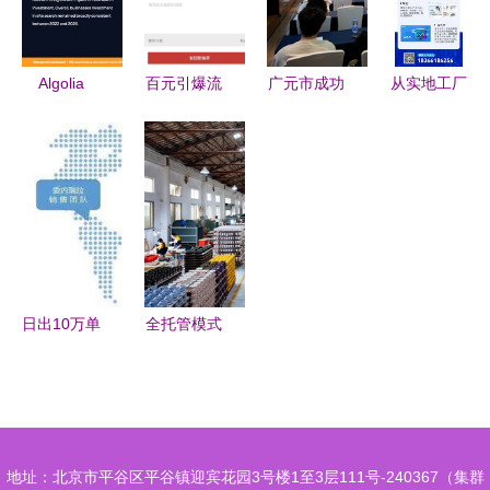
Algolia
百元引爆流
广元市成功
从实地工厂
2024年
量 社交电
举办
到线上营销
B2C电子商
商低成本高
2025“广元
一站式电子
务网站搜索
效运营实战
造”源头工
商务运营解
趋势与平台
指南
厂出海跨境
决方案
运营洞察
电商专场培
训会，助力
本土企业开
日出10万单
全托管模式
拓全球市场
工厂型卖家
助力跨境电
的跨境电商
商，为出海
成功转型实
企业注入新
战指南
动能
地址：北京市平谷区平谷镇迎宾花园3号楼1至3层111号-240367（集群