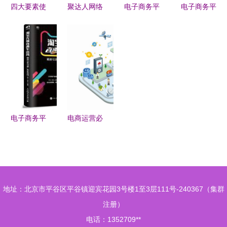
四大要素使
聚达人网络
电子商务平
电子商务平
电子商务拨
传媒 电商
台运营全攻
台的精细化
云而起 平
代运营的专
略 策略、
运营之道
台运营的核
业引擎，驱
执行与优化
从流量获取
心驱动力
动电子商务
到价值深耕
平台高效增
长
电子商务平
电商运营必
台精细化运
修课 以客
营策略与实
服为核心，
践路径
构建卓越顾
客体验
地址：北京市平谷区平谷镇迎宾花园3号楼1至3层111号-240367（集群
注册）
电话：1352709**