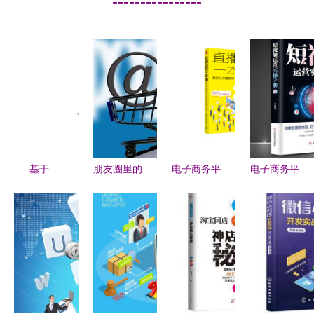
----------------
基于
朋友圈里的
电子商务平
电子商务平
SpringBoot
淘宝返利安
台运营 从
台的精细化
的小型社区
全吗？剖析
流量获取到
运营 策
电子商务系
其背后的电
精细化增长
略、挑战与
统设计与运
商平台运营
的全链路策
未来
营策略
逻辑
略